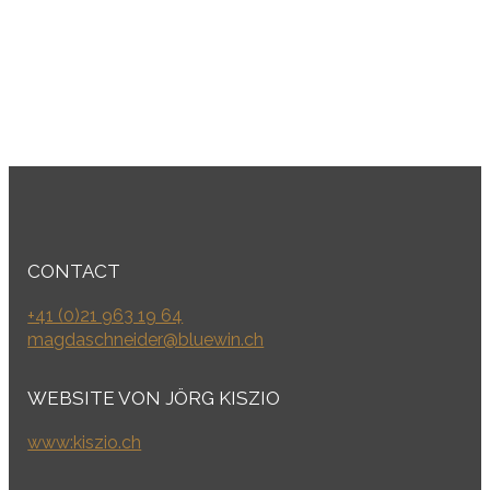
CONTACT
+41 (0)21 963 19 64
magdaschneider@bluewin.ch
WEBSITE VON JÖRG KISZIO
www:kiszio.ch