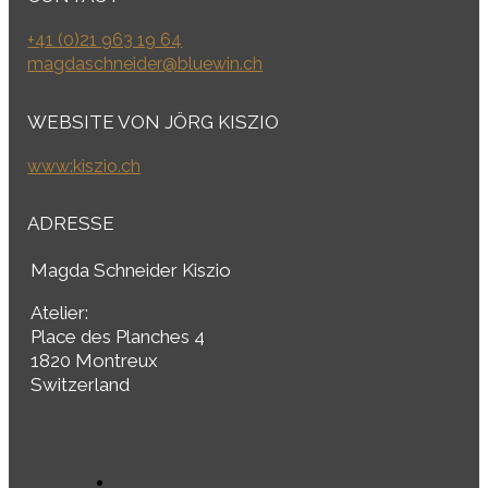
+41 (0)21 963 19 64
magdaschneider@bluewin.ch
WEBSITE VON JÖRG KISZIO
www:kiszio.ch
ADRESSE
Magda Schneider Kiszio
Atelier:
Place des Planches 4
1820 Montreux
Switzerland