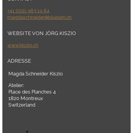
+41 (0)21 963 19 64
magdaschneider@bluewin.ch
WEBSITE VON JÖRG KISZIO
www:kiszio.ch
ADRESSE
Magda Schneider Kiszio
Atelier:
Place des Planches 4
1820 Montreux
Switzerland