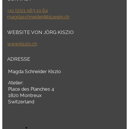
+41 (0)21 963 19 64
magdaschneider@bluewin.ch
WEBSITE VON JÖRG KISZIO
www:kiszio.ch
ADRESSE
Magda Schneider Kiszio
Atelier:
Place des Planches 4
1820 Montreux
Switzerland