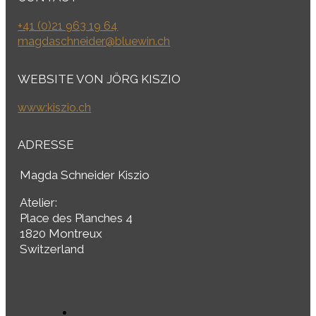
+41 (0)21 963 19 64
magdaschneider@bluewin.ch
WEBSITE VON JÖRG KISZIO
www:kiszio.ch
ADRESSE
Magda Schneider Kiszio
Atelier:
Place des Planches 4
1820 Montreux
Switzerland